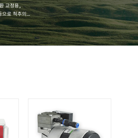
환 교정용,
으로 척추의...