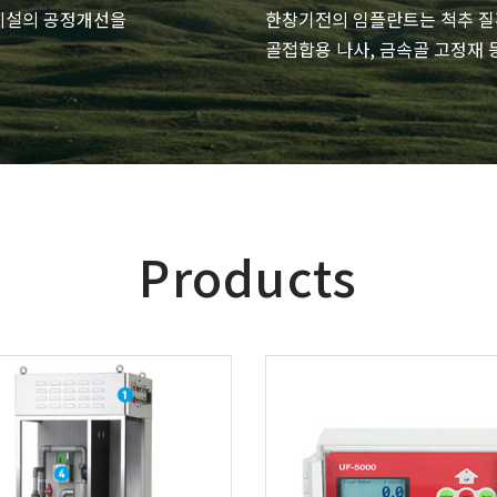
지시설의 공정개선을
한창기전의 임플란트는 척추 질
골접합용 나사, 금속골 고정재 등
Products